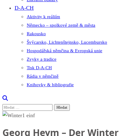
D-A-CH
Aktivity k reáliím
Německo – spolkové země & města
Rakousko
Švýcarsko, Lichtenštejnsko, Lucembursko
Hospodářská němčina & Evropská unie
Zvyky a tradice
Tisk D-A-CH
Rádia v němčině
Knihovky & bibliografie
Vyhledávání
Georg Heym – Der Winter