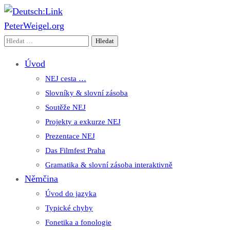
PeterWeigel.org
Deutsch:Link
Edu-Portál pro němčinu | Interaktiver Unterricht Deutsch als
Vyhledávání
Fremdsprache auf einen Blick
Úvod
NEJ cesta …
Slovníky & slovní zásoba
Soutěže NEJ
Projekty a exkurze NEJ
Prezentace NEJ
Das Filmfest Praha
Gramatika & slovní zásoba interaktivně
Němčina
Úvod do jazyka
Typické chyby
Fonetika a fonologie