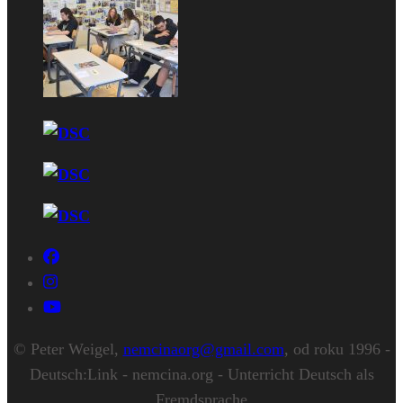
© Peter Weigel,
nemcinaorg@gmail.com
, od roku 1996 -
Deutsch:Link - nemcina.org - Unterricht Deutsch als
Fremdsprache