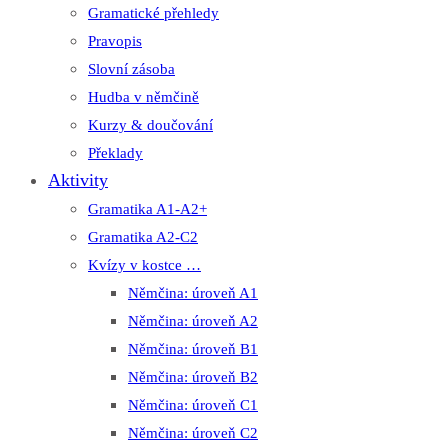
Gramatické přehledy
Pravopis
Slovní zásoba
Hudba v němčině
Kurzy & doučování
Překlady
Aktivity
Gramatika A1-A2+
Gramatika A2-C2
Kvízy v kostce …
Němčina: úroveň A1
Němčina: úroveň A2
Němčina: úroveň B1
Němčina: úroveň B2
Němčina: úroveň C1
Němčina: úroveň C2