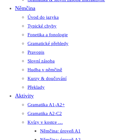
Němčina
Úvod do jazyka
Typické chyby
Fonetika a fonologie
Gramatické přehledy
Pravopis
Slovní zásoba
Hudba v němčině
Kurzy & doučování
Překlady
Aktivity
Gramatika A1-A2+
Gramatika A2-C2
Kvízy v kostce …
Němčina: úroveň A1
Němčina: úroveň A2