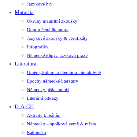
Jazykové hry
Maturita
Okruhy maturitní zkoušky
Doporučená literatura
Jazykové zkoušky & certifikáty
Infografiky
Německé klipy: jazyková praxe
Literatura
Umění, kultura a literatura interaktivně
Epochy německé literatury
Německy píšící autoři
Literární odkazy
D-A-CH
Aktivity k reáliím
Německo – spolkové země & města
Rakousko