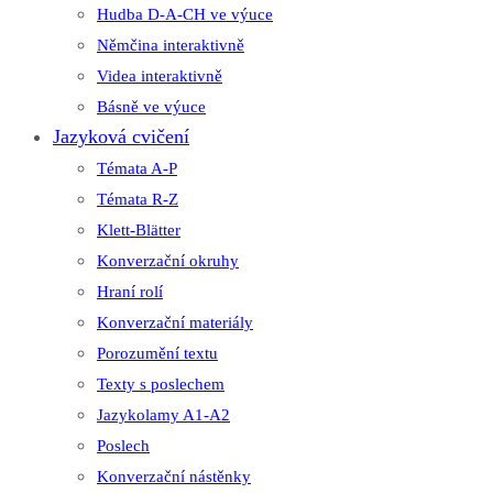
Hudba D-A-CH ve výuce
Němčina interaktivně
Videa interaktivně
Básně ve výuce
Jazyková cvičení
Témata A-P
Témata R-Z
Klett-Blätter
Konverzační okruhy
Hraní rolí
Konverzační materiály
Porozumění textu
Texty s poslechem
Jazykolamy A1-A2
Poslech
Konverzační nástěnky