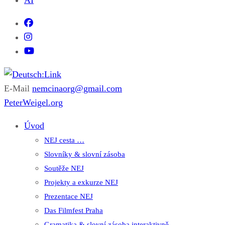
AI
E-Mail
nemcinaorg@gmail.com
Deutsch:Link
Edu-Portál pro němčinu | Interaktiver Unterricht Deutsch als
PeterWeigel.org
Fremdsprache auf einen Blick
Úvod
NEJ cesta …
Slovníky & slovní zásoba
Soutěže NEJ
Projekty a exkurze NEJ
Prezentace NEJ
Das Filmfest Praha
Gramatika & slovní zásoba interaktivně