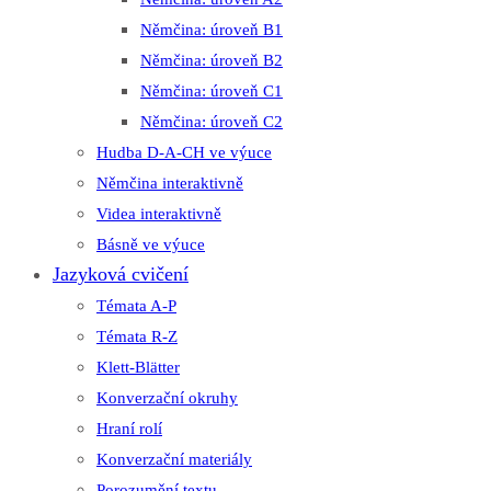
Němčina: úroveň B1
Němčina: úroveň B2
Němčina: úroveň C1
Němčina: úroveň C2
Hudba D-A-CH ve výuce
Němčina interaktivně
Videa interaktivně
Básně ve výuce
Jazyková cvičení
Témata A-P
Témata R-Z
Klett-Blätter
Konverzační okruhy
Hraní rolí
Konverzační materiály
Porozumění textu