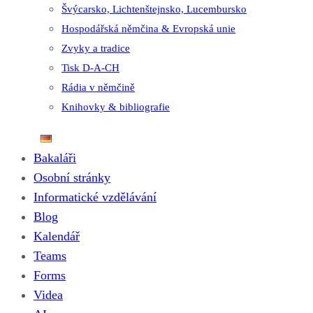
Švýcarsko, Lichtenštejnsko, Lucembursko
Hospodářská němčina & Evropská unie
Zvyky a tradice
Tisk D-A-CH
Rádia v němčině
Knihovky & bibliografie
Bakaláři
Osobní stránky
Informatické vzdělávání
Blog
Kalendář
Teams
Forms
Videa