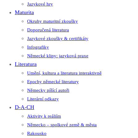
Jazykové hry
Maturita
Okruhy maturitní zkoušky
Doporučená literatura
Jazykové zkoušky & certifikáty
Infografiky
Německé klipy: jazyková praxe
Literatura
Umění, kultura a literatura interaktivně
Epochy německé literatury
Německy píšící autoři
Literární odkazy
D-A-CH
Aktivity k reáliím
Německo – spolkové země & města
Rakousko