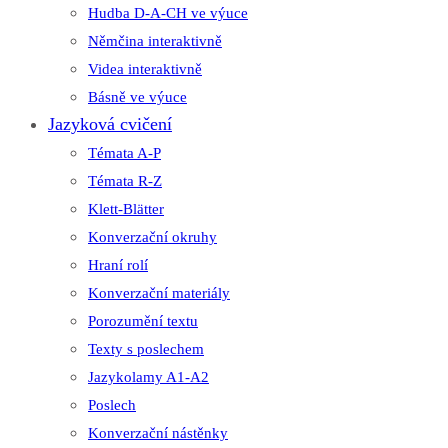
Hudba D-A-CH ve výuce
Němčina interaktivně
Videa interaktivně
Básně ve výuce
Jazyková cvičení
Témata A-P
Témata R-Z
Klett-Blätter
Konverzační okruhy
Hraní rolí
Konverzační materiály
Porozumění textu
Texty s poslechem
Jazykolamy A1-A2
Poslech
Konverzační nástěnky