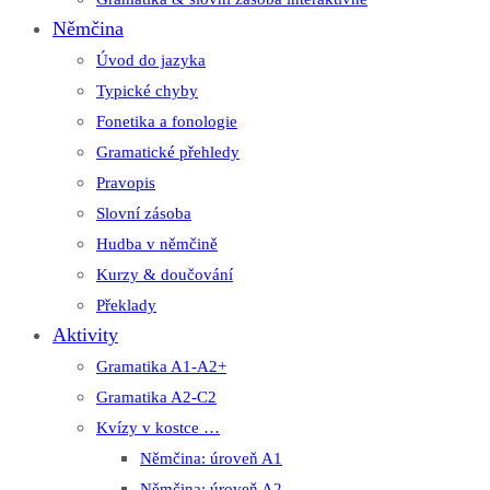
Němčina
Úvod do jazyka
Typické chyby
Fonetika a fonologie
Gramatické přehledy
Pravopis
Slovní zásoba
Hudba v němčině
Kurzy & doučování
Překlady
Aktivity
Gramatika A1-A2+
Gramatika A2-C2
Kvízy v kostce …
Němčina: úroveň A1
Němčina: úroveň A2