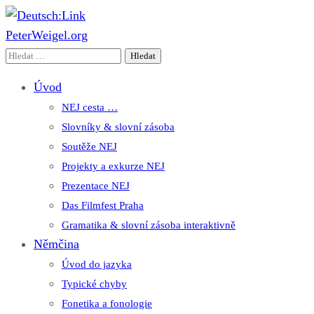
PeterWeigel.org
Deutsch:Link
Edu-Portál pro němčinu | Interaktiver Unterricht Deutsch al
Vyhledávání
Úvod
NEJ cesta …
Slovníky & slovní zásoba
Soutěže NEJ
Projekty a exkurze NEJ
Prezentace NEJ
Das Filmfest Praha
Gramatika & slovní zásoba interaktivně
Němčina
Úvod do jazyka
Typické chyby
Fonetika a fonologie