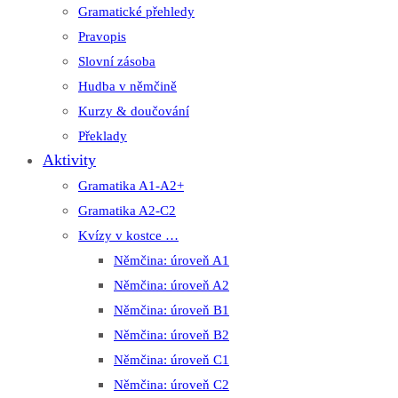
Gramatické přehledy
Pravopis
Slovní zásoba
Hudba v němčině
Kurzy & doučování
Překlady
Aktivity
Gramatika A1-A2+
Gramatika A2-C2
Kvízy v kostce …
Němčina: úroveň A1
Němčina: úroveň A2
Němčina: úroveň B1
Němčina: úroveň B2
Němčina: úroveň C1
Němčina: úroveň C2