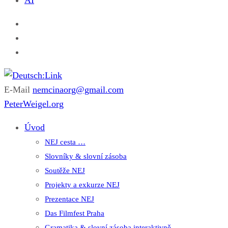
AI
E-Mail
nemcinaorg@gmail.com
Deutsch:Link
Edu-Portál pro němčinu | Interaktiver Unterricht Deutsch al
PeterWeigel.org
Úvod
NEJ cesta …
Slovníky & slovní zásoba
Soutěže NEJ
Projekty a exkurze NEJ
Prezentace NEJ
Das Filmfest Praha
Gramatika & slovní zásoba interaktivně