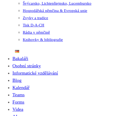
Švýcarsko, Lichtenštejnsko, Lucembursko
Hospodářská němčina & Evropská unie
Zvyky a tradice
Tisk D-A-CH
Rádia v němčině
Knihovky & bibliografie
Bakaláři
Osobní stránky
Informatické vzdělávání
Blog
Kalendář
Teams
Forms
Videa