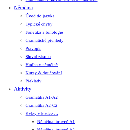
Němčina
Úvod do jazyka
Typické chyby
Fonetika a fonologie
Gramatické přehledy
Pravopis
Slovní zásoba
Hudba v němčině
Kurzy & doučování
Překlady
Aktivity
Gramatika A1-A2+
Gramatika A2-C2
Kvízy v kostce …
Němčina: úroveň A1
Němčina: úroveň A2