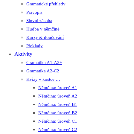
Gramatické přehledy
Pravopis
Slovní zásoba
Hudba v němčině
Kurzy & doučování
Překlady
Aktivity
Gramatika A1-A2+
Gramatika A2-C2
Kvízy v kostce …
Němčina: úroveň A1
Němčina: úroveň A2
Němčina: úroveň B1
Němčina: úroveň B2
Němčina: úroveň C1
Němčina: úroveň C2