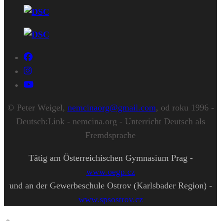
© Peter Weigel,
nemcinaorg@gmail.com
, od roku 1996 -
Deutsch:Link - nemcina.org - Unterricht Deutsch als
Fremdsprache
Tätig am Österreichischen Gymnasium Prag -
www.oegp.cz
und an der Gewerbeschule Ostrov (Karlsbader Region) -
www.spsostrov.cz