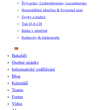
Švýcarsko, Lichtenštejnsko, Lucembursko
Hospodářská němčina & Evropská unie
Zvyky a tradice
Tisk D-A-CH
Rádia v němčině
Knihovky & bibliografie
Bakaláři
Osobní stránky
Informatické vzdělávání
Blog
Kalendář
Teams
Forms
Videa