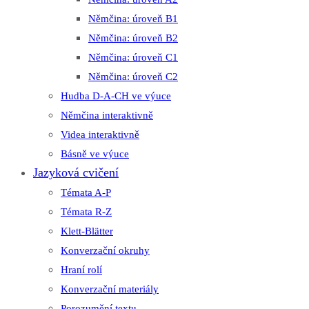
Němčina: úroveň B1
Němčina: úroveň B2
Němčina: úroveň C1
Němčina: úroveň C2
Hudba D-A-CH ve výuce
Němčina interaktivně
Videa interaktivně
Básně ve výuce
Jazyková cvičení
Témata A-P
Témata R-Z
Klett-Blätter
Konverzační okruhy
Hraní rolí
Konverzační materiály
Porozumění textu