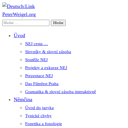
PeterWeigel.org
Deutsch:Link
Edu-Portál pro němčinu | Interaktiver Unterricht Deutsch als
Vyhledávání
Fremdsprache auf einen Blick
Úvod
NEJ cesta …
Slovníky & slovní zásoba
Soutěže NEJ
Projekty a exkurze NEJ
Prezentace NEJ
Das Filmfest Praha
Gramatika & slovní zásoba interaktivně
Němčina
Úvod do jazyka
Typické chyby
Fonetika a fonologie