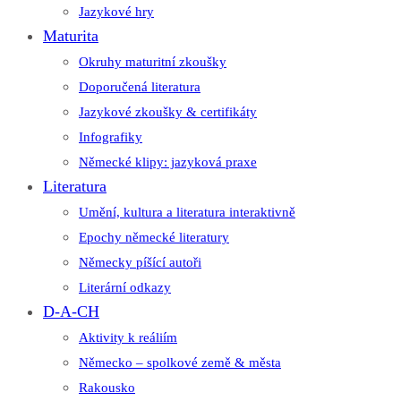
Jazykové hry
Maturita
Okruhy maturitní zkoušky
Doporučená literatura
Jazykové zkoušky & certifikáty
Infografiky
Německé klipy: jazyková praxe
Literatura
Umění, kultura a literatura interaktivně
Epochy německé literatury
Německy píšící autoři
Literární odkazy
D-A-CH
Aktivity k reáliím
Německo – spolkové země & města
Rakousko