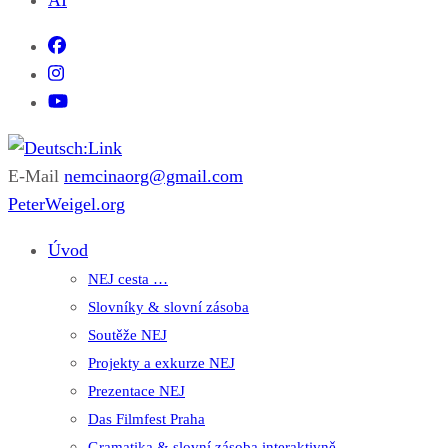
AI
E-Mail
nemcinaorg@gmail.com
Deutsch:Link
Edu-Portál pro němčinu | Interaktiver Unterricht Deutsch als
PeterWeigel.org
Fremdsprache auf einen Blick
Úvod
NEJ cesta …
Slovníky & slovní zásoba
Soutěže NEJ
Projekty a exkurze NEJ
Prezentace NEJ
Das Filmfest Praha
Gramatika & slovní zásoba interaktivně