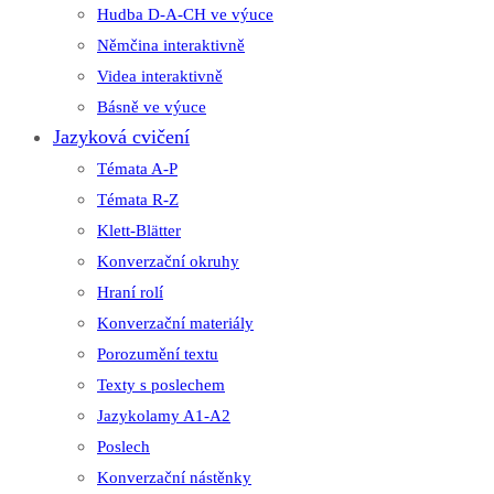
Hudba D-A-CH ve výuce
Němčina interaktivně
Videa interaktivně
Básně ve výuce
Jazyková cvičení
Témata A-P
Témata R-Z
Klett-Blätter
Konverzační okruhy
Hraní rolí
Konverzační materiály
Porozumění textu
Texty s poslechem
Jazykolamy A1-A2
Poslech
Konverzační nástěnky