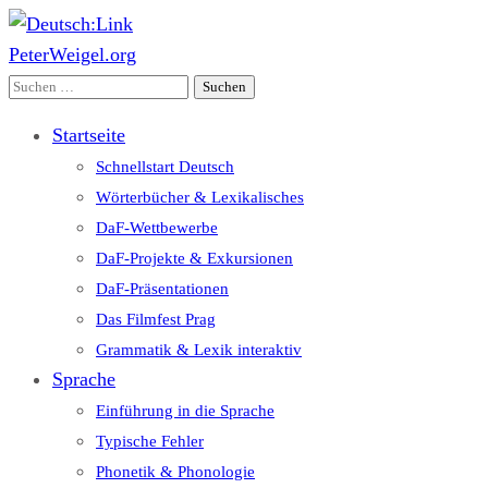
PeterWeigel.org
Deutsch:Link
Edu-Portál pro němčinu | Interaktiver Unterricht Deutsch al
Suchen
nach:
Startseite
Schnellstart Deutsch
Wörterbücher & Lexikalisches
DaF-Wettbewerbe
DaF-Projekte & Exkursionen
DaF-Präsentationen
Das Filmfest Prag
Grammatik & Lexik interaktiv
Sprache
Einführung in die Sprache
Typische Fehler
Phonetik & Phonologie