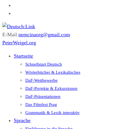
E-Mail
nemcinaorg@gmail.com
Deutsch:Link
Edu-Portál pro němčinu | Interaktiver Unterricht Deutsch al
PeterWeigel.org
Startseite
Schnellstart Deutsch
Wörterbücher & Lexikalisches
DaF-Wettbewerbe
DaF-Projekte & Exkursionen
DaF-Präsentationen
Das Filmfest Prag
Grammatik & Lexik interaktiv
Sprache
Einführung in die Sprache