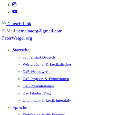
E-Mail
nemcinaorg@gmail.com
Deutsch:Link
Edu-Portál pro němčinu | Interaktiver Unterricht Deutsch als
PeterWeigel.org
Fremdsprache auf einen Blick
Startseite
Schnellstart Deutsch
Wörterbücher & Lexikalisches
DaF-Wettbewerbe
DaF-Projekte & Exkursionen
DaF-Präsentationen
Das Filmfest Prag
Grammatik & Lexik interaktiv
Sprache
Einführung in die Sprache