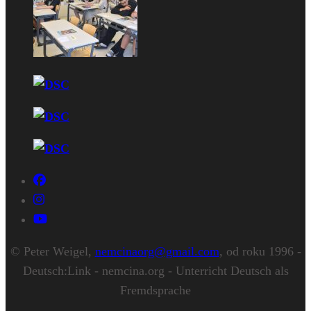
© Peter Weigel,
nemcinaorg@gmail.com
, od roku 1996 -
Deutsch:Link - nemcina.org - Unterricht Deutsch als
Fremdsprache