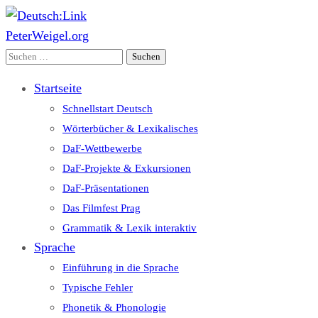
PeterWeigel.org
Deutsch:Link
Edu-Portál pro němčinu | Interaktiver Unterricht Deutsch als
Suchen
Fremdsprache auf einen Blick
nach:
Startseite
Schnellstart Deutsch
Wörterbücher & Lexikalisches
DaF-Wettbewerbe
DaF-Projekte & Exkursionen
DaF-Präsentationen
Das Filmfest Prag
Grammatik & Lexik interaktiv
Sprache
Einführung in die Sprache
Typische Fehler
Phonetik & Phonologie