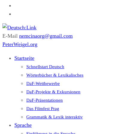
E-Mail
nemcinaorg@gmail.com
Deutsch:Link
Edu-Portál pro němčinu | Interaktiver Unterricht Deutsch als
PeterWeigel.org
Fremdsprache auf einen Blick
Startseite
Schnellstart Deutsch
Wörterbücher & Lexikalisches
DaF-Wettbewerbe
DaF-Projekte & Exkursionen
DaF-Präsentationen
Das Filmfest Prag
Grammatik & Lexik interaktiv
Sprache
Einführung in die Sprache