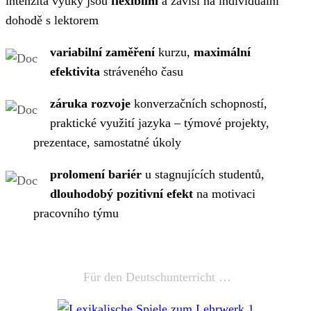
intenzita výuky jsou
flexibilní
a závisí na individuální
dohodě s lektorem
variabilní zaměření
kurzu,
maximální
efektivita
stráveného času
záruka rozvoje
konverzačních schopností,
praktické využití jazyka – týmové projekty,
prezentace, samostatné úkoly
prolomení bariér
u stagnujících studentů,
dlouhodobý pozitivní efekt
na motivaci
pracovního týmu
Für den Deutschunterricht …