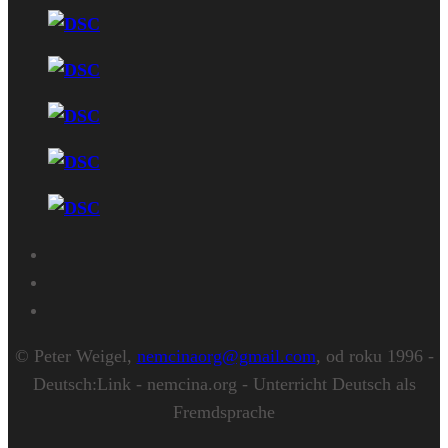
© Peter Weigel,
nemcinaorg@gmail.com
, od roku 1996 -
Deutsch:Link - nemcina.org - Unterricht Deutsch als
Fremdsprache