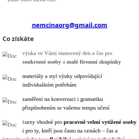
nemcinaorg@gmail.com
Co získáte
výuka ve Vámi stanovený den a čas pro
soukromé osoby
a
malé firemní skupinky
materiály a styl výuky odpovídající
individuálním potřebám
zaměření na konverzaci i gramatiku
přizpůsobením se vašemu tempu učení
k
urzy vhodné pro
pracovně velmi vytížené osoby
i pro ty, kteří jsou často na cestách – čas a