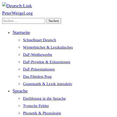
PeterWeigel.org
Deutsch:Link
Edu-Portál pro němčinu | Interaktiver Unterricht Deutsch als
Suchen
Fremdsprache auf einen Blick
nach:
Startseite
Schnellstart Deutsch
Wörterbücher & Lexikalisches
DaF-Wettbewerbe
DaF-Projekte & Exkursionen
DaF-Präsentationen
Das Filmfest Prag
Grammatik & Lexik interaktiv
Sprache
Einführung in die Sprache
Typische Fehler
Phonetik & Phonologie