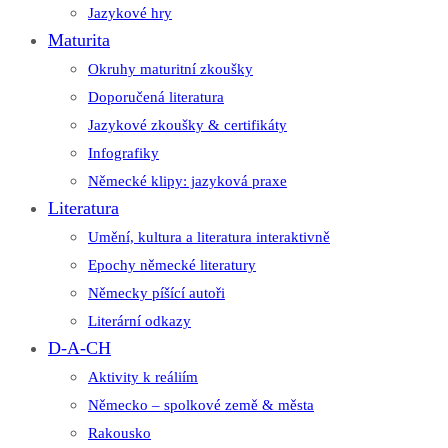
Jazykové hry
Maturita
Okruhy maturitní zkoušky
Doporučená literatura
Jazykové zkoušky & certifikáty
Infografiky
Německé klipy: jazyková praxe
Literatura
Umění, kultura a literatura interaktivně
Epochy německé literatury
Německy píšící autoři
Literární odkazy
D-A-CH
Aktivity k reáliím
Německo – spolkové země & města
Rakousko