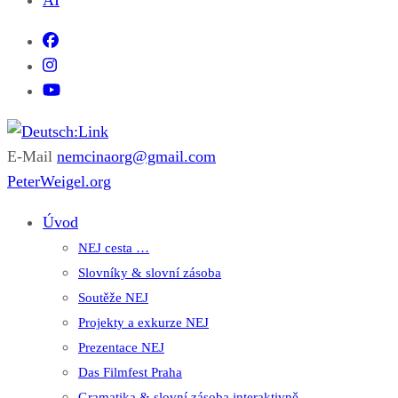
AI
E-Mail
nemcinaorg@gmail.com
Deutsch:Link
Edu-Portál pro němčinu | Interaktiver Unterricht Deutsch als
PeterWeigel.org
Fremdsprache auf einen Blick
Úvod
NEJ cesta …
Slovníky & slovní zásoba
Soutěže NEJ
Projekty a exkurze NEJ
Prezentace NEJ
Das Filmfest Praha
Gramatika & slovní zásoba interaktivně