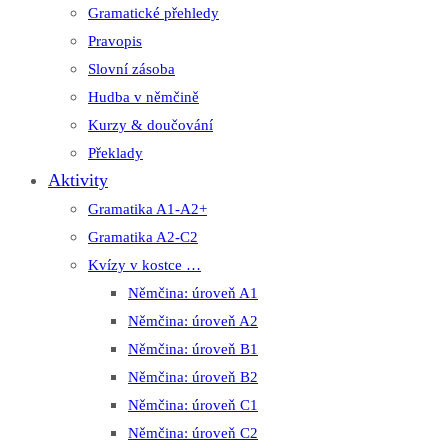
Gramatické přehledy
Pravopis
Slovní zásoba
Hudba v němčině
Kurzy & doučování
Překlady
Aktivity
Gramatika A1-A2+
Gramatika A2-C2
Kvízy v kostce …
Němčina: úroveň A1
Němčina: úroveň A2
Němčina: úroveň B1
Němčina: úroveň B2
Němčina: úroveň C1
Němčina: úroveň C2