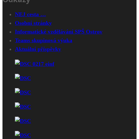
NEJ cesta …
Osobní stránky
Informatické vzdělávání SPŠ Ostrov
Teams skupinová výuka
Aktuální příspěvky