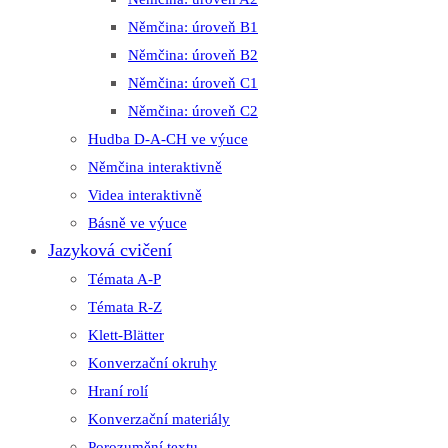
Němčina: úroveň B1
Němčina: úroveň B2
Němčina: úroveň C1
Němčina: úroveň C2
Hudba D-A-CH ve výuce
Němčina interaktivně
Videa interaktivně
Básně ve výuce
Jazyková cvičení
Témata A-P
Témata R-Z
Klett-Blätter
Konverzační okruhy
Hraní rolí
Konverzační materiály
Porozumění textu