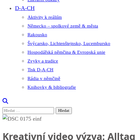
D-A-CH
Aktivity k reáliím
Německo – spolkové země & města
Rakousko
Švýcarsko, Lichtenštejnsko, Lucembursko
Hospodářská němčina & Evropská unie
Zvyky a tradice
Tisk D-A-CH
Rádia v němčině
Knihovky & bibliografie
Vyhledávání
Kreativní video výzva: Alltag