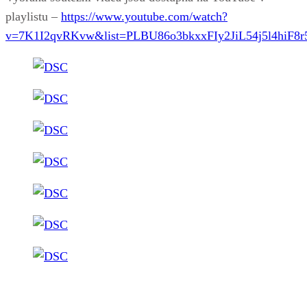
playlistu –
https://www.youtube.com/watch?
v=7K1I2qvRKvw&list=PLBU86o3bkxxFIy2JiL54j5l4hiF