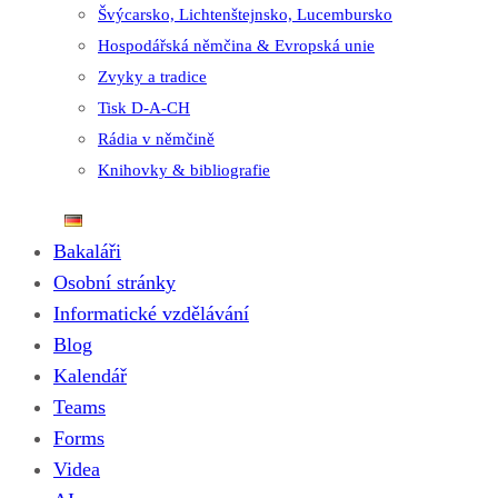
Švýcarsko, Lichtenštejnsko, Lucembursko
Hospodářská němčina & Evropská unie
Zvyky a tradice
Tisk D-A-CH
Rádia v němčině
Knihovky & bibliografie
Bakaláři
Osobní stránky
Informatické vzdělávání
Blog
Kalendář
Teams
Forms
Videa