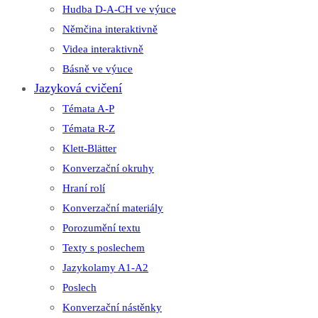
Hudba D-A-CH ve výuce
Němčina interaktivně
Videa interaktivně
Básně ve výuce
Jazyková cvičení
Témata A-P
Témata R-Z
Klett-Blätter
Konverzační okruhy
Hraní rolí
Konverzační materiály
Porozumění textu
Texty s poslechem
Jazykolamy A1-A2
Poslech
Konverzační nástěnky