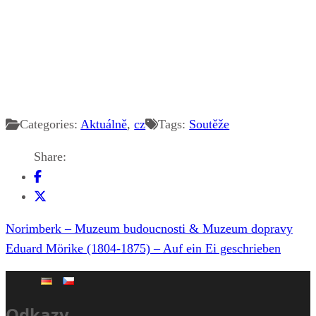
Categories:
Aktuálně
,
cz
Tags:
Soutěže
Share:
Navigace
Norimberk – Muzeum budoucnosti & Muzeum dopravy
pro
Eduard Mörike (1804-1875) – Auf ein Ei geschrieben
příspěvek
Odkazy