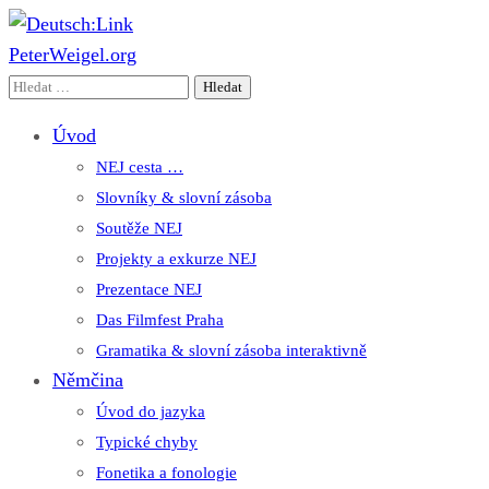
PeterWeigel.org
Deutsch:Link
Edu-Portál pro němčinu | Interaktiver Unterricht Deutsch als
Vyhledávání
Fremdsprache auf einen Blick
Úvod
NEJ cesta …
Slovníky & slovní zásoba
Soutěže NEJ
Projekty a exkurze NEJ
Prezentace NEJ
Das Filmfest Praha
Gramatika & slovní zásoba interaktivně
Němčina
Úvod do jazyka
Typické chyby
Fonetika a fonologie