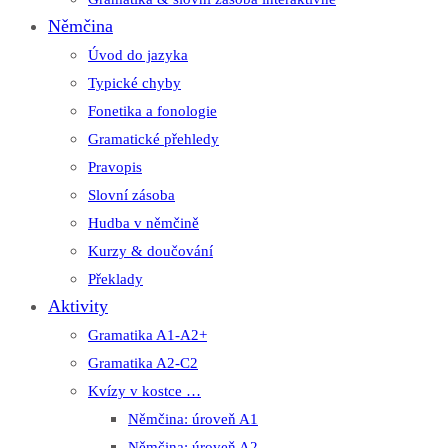
Němčina
Úvod do jazyka
Typické chyby
Fonetika a fonologie
Gramatické přehledy
Pravopis
Slovní zásoba
Hudba v němčině
Kurzy & doučování
Překlady
Aktivity
Gramatika A1-A2+
Gramatika A2-C2
Kvízy v kostce …
Němčina: úroveň A1
Němčina: úroveň A2