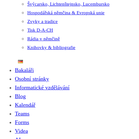
Švýcarsko, Lichtenštejnsko, Lucembursko
Hospodářská němčina & Evropská unie
Zvyky a tradice
Tisk D-A-CH
Rádia v němčině
Knihovky & bibliografie
Bakaláři
Osobní stránky
Informatické vzdělávání
Blog
Kalendář
Teams
Forms
Videa