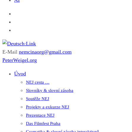
AI
E-Mail
nemcinaorg@gmail.com
Deutsch:Link
Edu-Portál pro němčinu | Interaktiver Unterricht Deutsch al
PeterWeigel.org
Úvod
NEJ cesta …
Slovníky & slovní zásoba
Soutěže NEJ
Projekty a exkurze NEJ
Prezentace NEJ
Das Filmfest Praha
Gramatika & slovní zásoba interaktivně