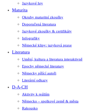
Jazykové hry
Maturita
Okruhy maturitní zkoušky
Doporučená literatura
Jazykové zkoušky & certifikáty
Infografiky
Německé klipy: jazyková praxe
Literatura
Umění, kultura a literatura interaktivně
Epochy německé literatury
Německy píšící autoři
Literární odkazy
D-A-CH
Aktivity k reáliím
Německo – spolkové země & města
Rakousko