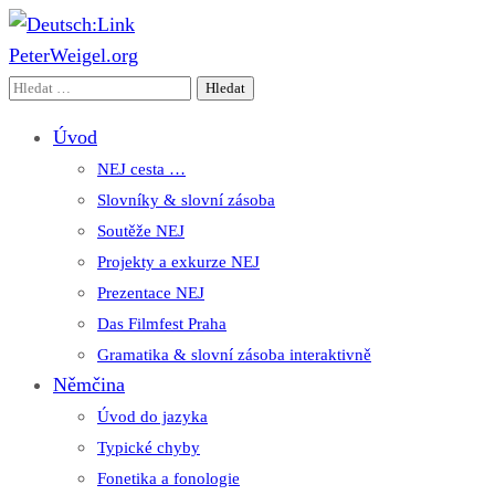
PeterWeigel.org
Deutsch:Link
Edu-Portál pro němčinu | Interaktiver Unterricht Deutsch al
Vyhledávání
Úvod
NEJ cesta …
Slovníky & slovní zásoba
Soutěže NEJ
Projekty a exkurze NEJ
Prezentace NEJ
Das Filmfest Praha
Gramatika & slovní zásoba interaktivně
Němčina
Úvod do jazyka
Typické chyby
Fonetika a fonologie