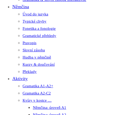
Němčina
Úvod do jazyka
Typické chyby
Fonetika a fonologie
Gramatické přehledy
Pravopis
Slovní zásoba
Hudba v němčině
Kurzy & doučování
Překlady
Aktivity
Gramatika A1-A2+
Gramatika A2-C2
Kvízy v kostce …
Němčina: úroveň A1
Němčina: úroveň A2