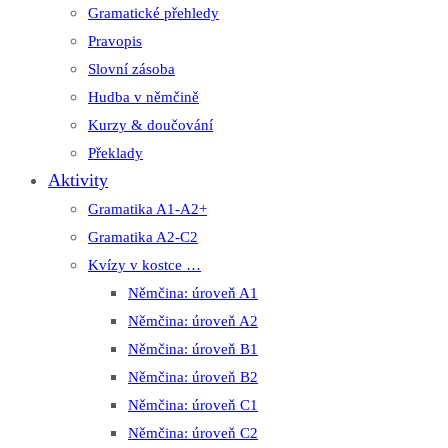
Gramatické přehledy
Pravopis
Slovní zásoba
Hudba v němčině
Kurzy & doučování
Překlady
Aktivity
Gramatika A1-A2+
Gramatika A2-C2
Kvízy v kostce …
Němčina: úroveň A1
Němčina: úroveň A2
Němčina: úroveň B1
Němčina: úroveň B2
Němčina: úroveň C1
Němčina: úroveň C2