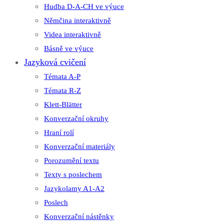
Hudba D-A-CH ve výuce
Němčina interaktivně
Videa interaktivně
Básně ve výuce
Jazyková cvičení
Témata A-P
Témata R-Z
Klett-Blätter
Konverzační okruhy
Hraní rolí
Konverzační materiály
Porozumění textu
Texty s poslechem
Jazykolamy A1-A2
Poslech
Konverzační nástěnky