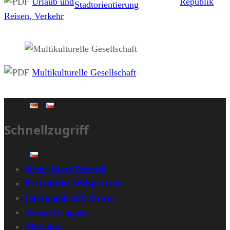
Urlaub und
Republik
Stadtorientierung
Reisen, Verkehr
Multikulturelle Gesellschaft
Schnellzugriff
Schnellstart Deutsch
Persönliche Webpräsens
Informatik SPŠ Ostrov
Teams-Gruppen
Aktuálně