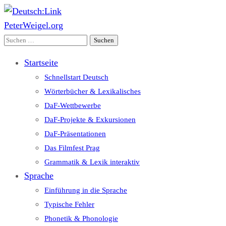
PeterWeigel.org
Deutsch:Link
Edu-Portál pro němčinu | Interaktiver Unterricht Deutsch als
Suchen
Fremdsprache auf einen Blick
nach:
Startseite
Schnellstart Deutsch
Wörterbücher & Lexikalisches
DaF-Wettbewerbe
DaF-Projekte & Exkursionen
DaF-Präsentationen
Das Filmfest Prag
Grammatik & Lexik interaktiv
Sprache
Einführung in die Sprache
Typische Fehler
Phonetik & Phonologie