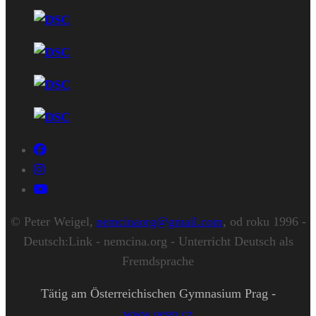
© Peter Weigel,
nemcinaorg@gmail.com
, od roku 1996 -
Deutsch:Link - nemcina.org - Unterricht Deutsch als
Fremdsprache
Tätig am Österreichischen Gymnasium Prag -
www.oegp.cz