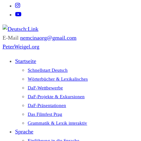
E-Mail
nemcinaorg@gmail.com
Deutsch:Link
Edu-Portál pro němčinu | Interaktiver Unterricht Deutsch als
PeterWeigel.org
Fremdsprache auf einen Blick
Startseite
Schnellstart Deutsch
Wörterbücher & Lexikalisches
DaF-Wettbewerbe
DaF-Projekte & Exkursionen
DaF-Präsentationen
Das Filmfest Prag
Grammatik & Lexik interaktiv
Sprache
Einführung in die Sprache